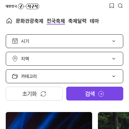
문화관광축제
전국축제
축제달력
테마
시
기
선
택
지
역
선
택
카
테
고
리
초기화
검색
선
택