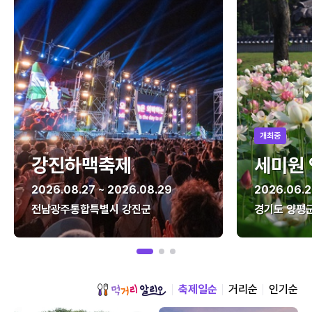
개최중
강진하맥축제
세미원
2026.08.27 ~ 2026.08.29
2026.06.2
전남광주통합특별시 강진군
경기도 양평
축제일순
거리순
인기순