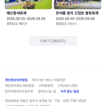
예산황새축제
한여름 밤의 신정호 별빛축제
2026.09.05~2026.09.06
2026.09.05~2026.09.06
충청남도 예산군
충청남도 아산시
더보기 (36/617)
개인정보처리방침
위치기반 서비스 이용약관
개인위치정보 처리방침
저작권정책
고객서비스헌장
전자우편무단수집거부
찾아오시는 길
자주 묻는 질문
우)26464 강원도 원주시 세계로 10
TEL :
033-738-3000