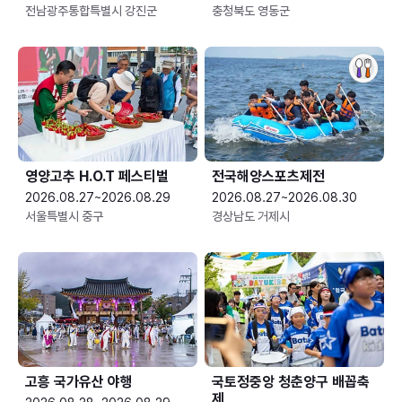
전남광주통합특별시 강진군
충청북도 영동군
영양고추 H.O.T 페스티벌
전국해양스포츠제전
2026.08.27~2026.08.29
2026.08.27~2026.08.30
서울특별시 중구
경상남도 거제시
고흥 국가유산 야행
국토정중앙 청춘양구 배꼽축
제