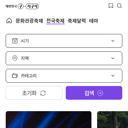
문화관광축제
전국축제
축제달력
테마
시
기
선
택
지
역
선
택
카
테
고
리
초기화
검색
선
택