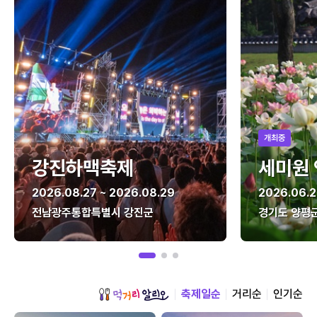
개최중
강진하맥축제
세미원
2026.08.27 ~ 2026.08.29
2026.06.2
전남광주통합특별시 강진군
경기도 양평
축제일순
거리순
인기순