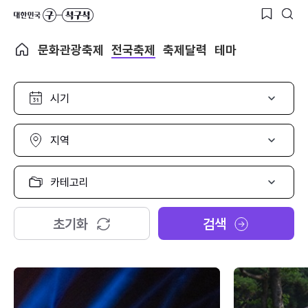
문화관광축제
전국축제
축제달력
테마
시
기
선
택
지
역
선
택
카
테
고
리
초기화
검색
선
택