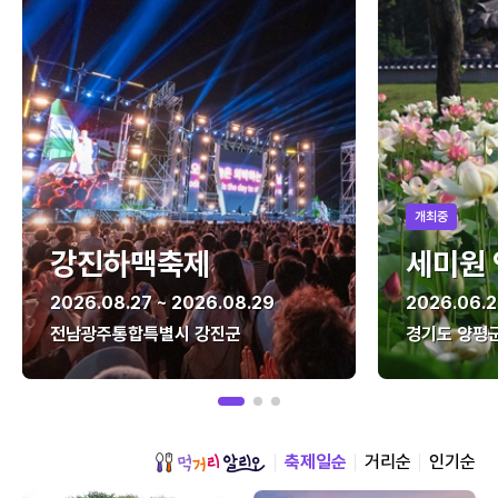
개최중
강진하맥축제
세미원
2026.08.27 ~ 2026.08.29
2026.06.2
전남광주통합특별시 강진군
경기도 양평
축제일순
거리순
인기순