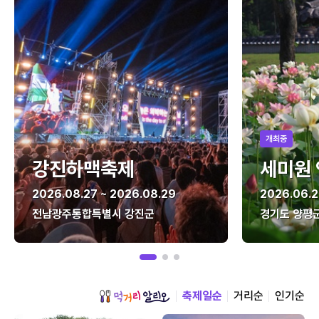
개최중
강진하맥축제
세미원
2026.08.27 ~ 2026.08.29
2026.06.2
전남광주통합특별시 강진군
경기도 양평
축제일순
거리순
인기순