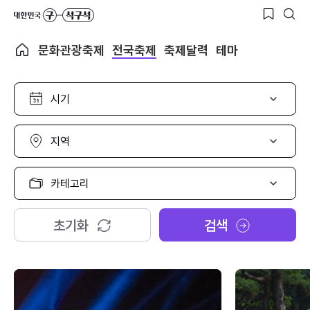
문화관광축제
전국축제
축제달력
테마
시
기
선
택
지
역
선
택
카
테
고
리
초기화
검색
선
택