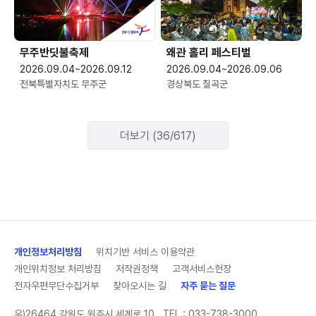
무주반딧불축제
왜관 홀리 페스티벌
2026.09.04~2026.09.12
2026.09.04~2026.09.06
전북특별자치도 무주군
경상북도 칠곡군
더보기 (36/617)
개인정보처리방침
위치기반 서비스 이용약관
개인위치정보 처리방침
저작권정책
고객서비스헌장
전자우편무단수집거부
찾아오시는 길
자주 묻는 질문
우)26464 강원도 원주시 세계로 10
TEL :
033-738-3000