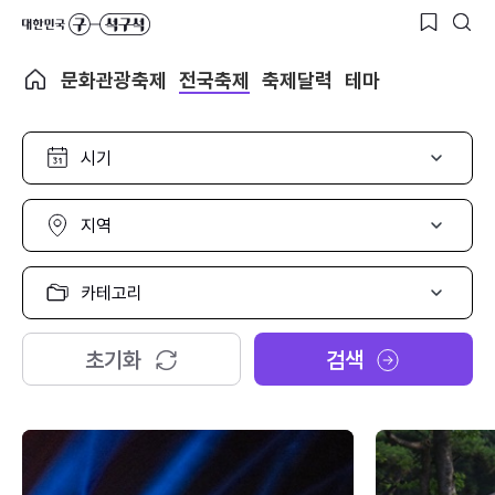
문화관광축제
전국축제
축제달력
테마
시
기
선
택
지
역
선
택
카
테
고
리
초기화
검색
선
택