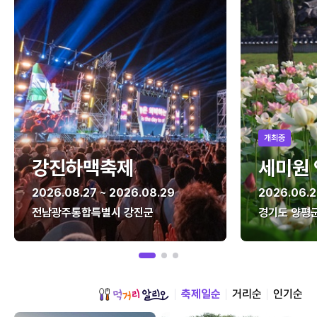
개최중
강진하맥축제
세미원
2026.08.27 ~ 2026.08.29
2026.06.2
전남광주통합특별시 강진군
경기도 양평
축제일순
거리순
인기순