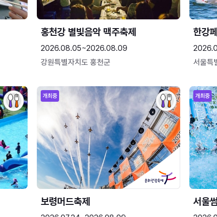
홍천강 별빛음악 맥주축제
한강
2026.08.05~2026.08.09
2026.
강원특별자치도 홍천군
서울특
개최중
개최중
보령머드축제
서울