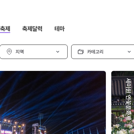
축제
축제달력
테마
지
카
역
테
선
고
택
리
선
택
세미원 연꽃문화제