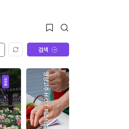
검색
초기화
영양고추 H.O.T 페스티벌
개최중