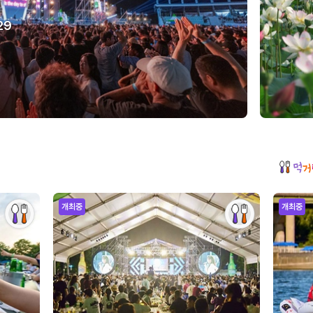
29
개최중
개최중