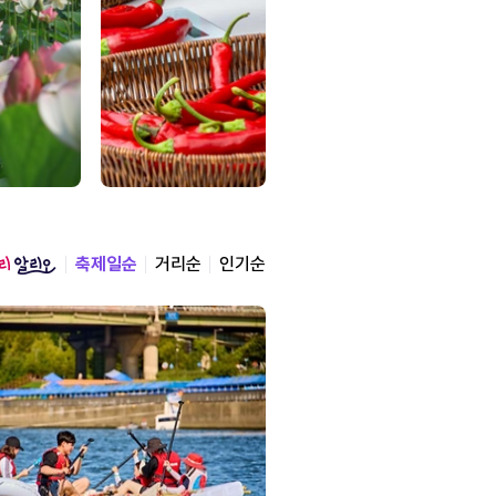
축제일순
거리순
인기순