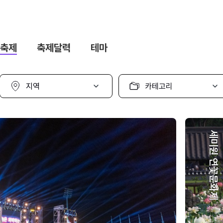
축제
축제달력
테마
지
카
역
테
선
고
택
리
선
택
세미원 연꽃문화제