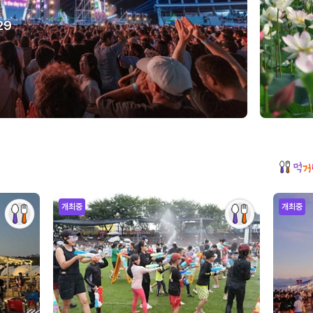
29
개최중
개최중