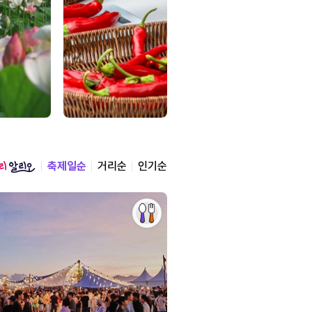
축제일순
거리순
인기순