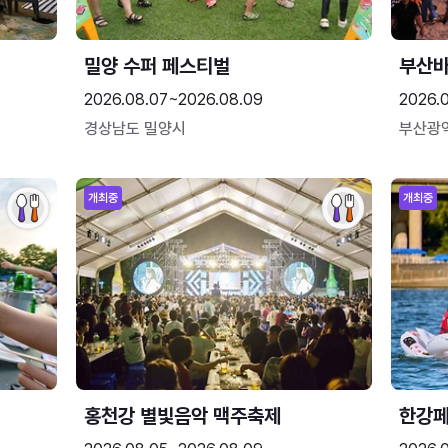
밀양 수퍼 페스티벌
부산
2026.08.07~2026.08.09
2026.
경상남도 밀양시
부산광
개최중
개최중
홍천강 별빛음악 맥주축제
한강