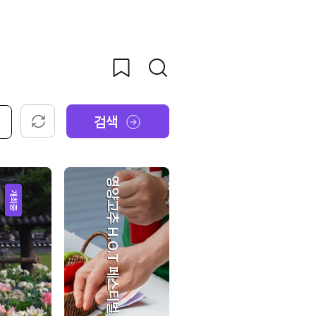
검색
초기화
영양고추 H.O.T 페스티벌
개최중