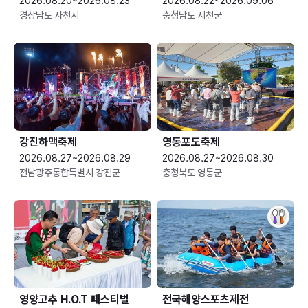
2026.08.20~2026.08.23
2026.08.22~2026.09.06
경상남도 사천시
충청남도 서천군
강진하맥축제
영동포도축제
2026.08.27~2026.08.29
2026.08.27~2026.08.30
전남광주통합특별시 강진군
충청북도 영동군
영양고추 H.O.T 페스티벌
전국해양스포츠제전