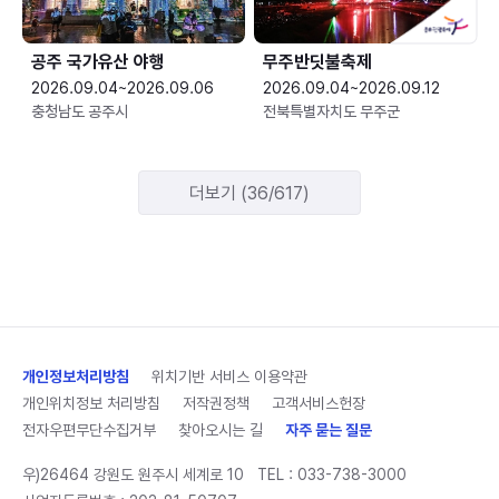
공주 국가유산 야행
무주반딧불축제
2026.09.04~2026.09.06
2026.09.04~2026.09.12
충청남도 공주시
전북특별자치도 무주군
더보기 (36/617)
개인정보처리방침
위치기반 서비스 이용약관
개인위치정보 처리방침
저작권정책
고객서비스헌장
전자우편무단수집거부
찾아오시는 길
자주 묻는 질문
우)26464 강원도 원주시 세계로 10
TEL :
033-738-3000