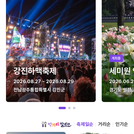
개최중
강진하맥축제
세미원
2026.08.27 ~ 2026.08.29
2026.06.2
전남광주통합특별시 강진군
경기도 양평
축제일순
거리순
인기순