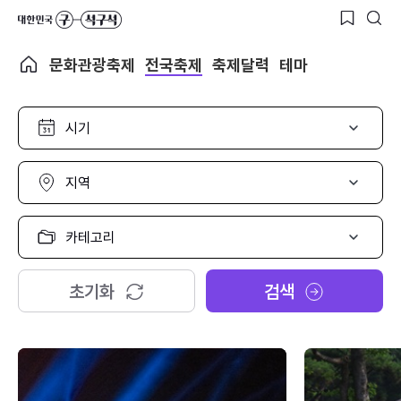
문화관광축제
전국축제
축제달력
테마
시
기
선
택
지
역
선
택
카
테
고
리
초기화
검색
선
택