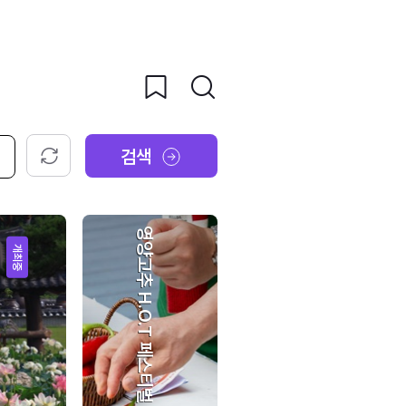
검색
초기화
영양고추 H.O.T 페스티벌
개최중