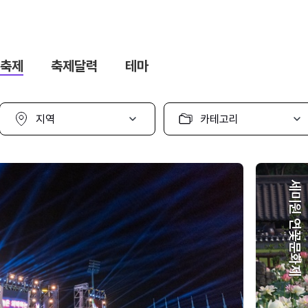
축제
축제달력
테마
지
카
역
테
선
고
택
리
선
택
세미원 연꽃문화제