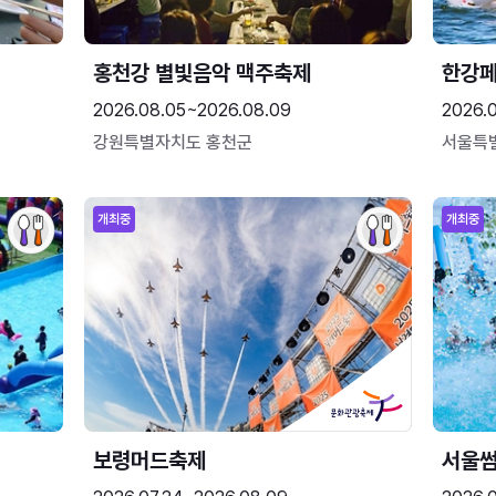
홍천강 별빛음악 맥주축제
한강
2026.08.05~2026.08.09
2026.
강원특별자치도 홍천군
서울특
개최중
개최중
보령머드축제
서울