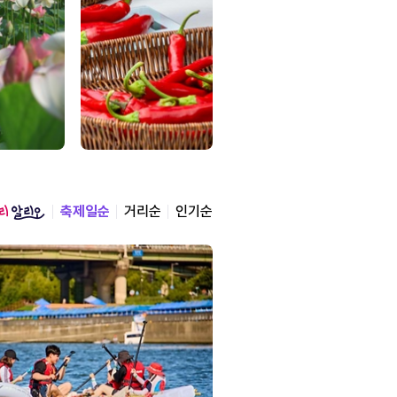
축제일순
거리순
인기순