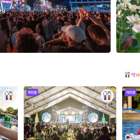
29
개최중
개최중