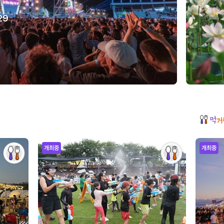
29
개최중
개최중