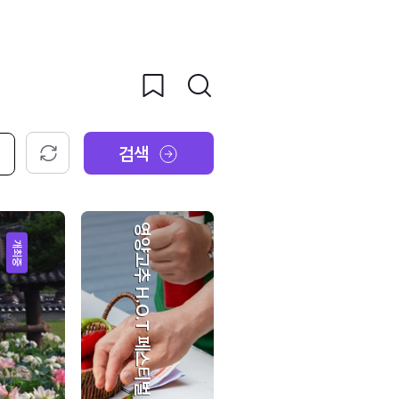
검색
초기화
영양고추 H.O.T 페스티벌
개최중