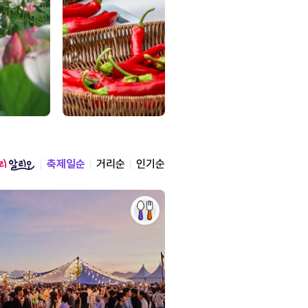
축제일순
거리순
인기순