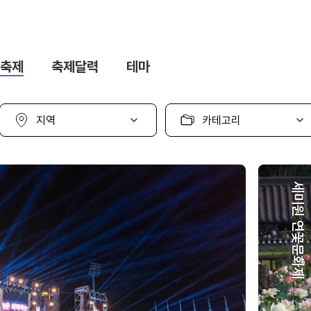
축제
축제달력
테마
지
카
역
테
선
고
택
리
선
택
세미원 연꽃문화제