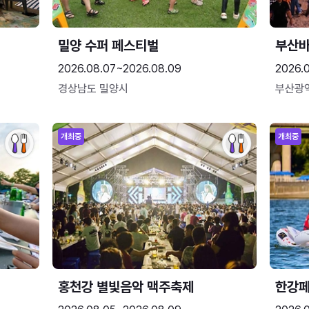
밀양 수퍼 페스티벌
부산
2026.08.07~2026.08.09
2026.
경상남도 밀양시
부산광
개최중
개최중
홍천강 별빛음악 맥주축제
한강