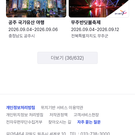
공주 국가유산 야행
무주반딧불축제
2026.09.04~2026.09.06
2026.09.04~2026.09.12
충청남도 공주시
전북특별자치도 무주군
더보기 (36/632)
개인정보처리방침
위치기반 서비스 이용약관
개인위치정보 처리방침
저작권정책
고객서비스헌장
전자우편무단수집거부
찾아오시는 길
자주 묻는 질문
우)26464 강원도 원주시 세계로 10
TEL :
033-738-3000