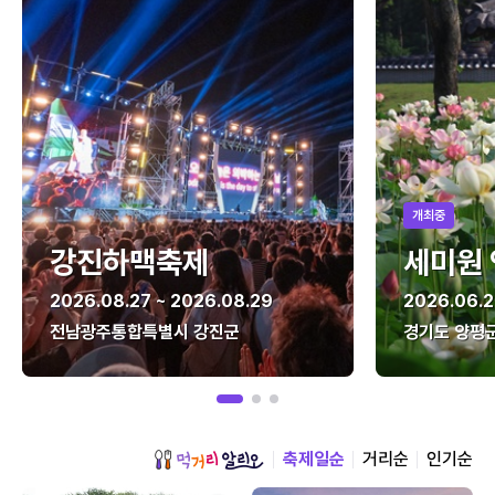
개최중
강진하맥축제
세미원
2026.08.27 ~ 2026.08.29
2026.06.2
전남광주통합특별시 강진군
경기도 양평
축제일순
거리순
인기순