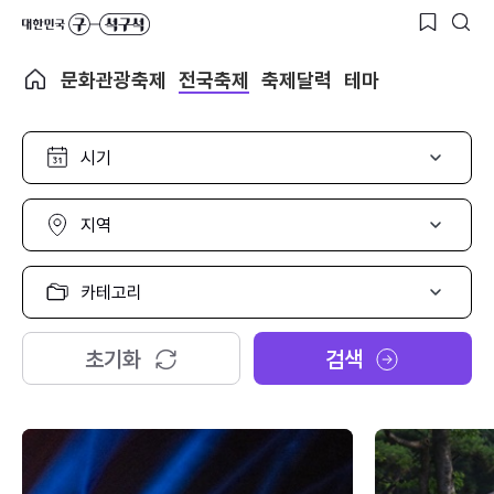
문화관광축제
전국축제
축제달력
테마
시
기
선
택
지
역
선
택
카
테
고
리
초기화
검색
선
택