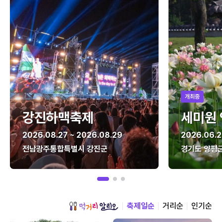
개최중
강진하맥축제
세미원
2026.08.27 ~ 2026.08.29
2026.06.2
전남광주통합특별시 강진군
경기도 양평
축제일순
거리순
인기순