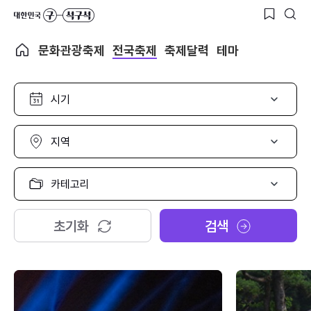
문화관광축제
전국축제
축제달력
테마
시
기
선
택
지
역
선
택
카
테
고
리
초기화
검색
선
택