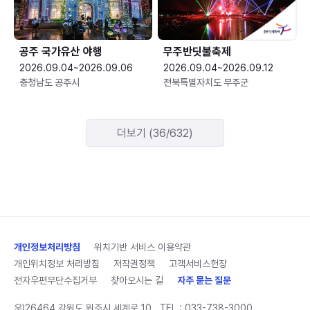
공주 국가유산 야행
무주반딧불축제
2026.09.04~2026.09.06
2026.09.04~2026.09.12
충청남도 공주시
전북특별자치도 무주군
더보기 (36/632)
개인정보처리방침
위치기반 서비스 이용약관
개인위치정보 처리방침
저작권정책
고객서비스헌장
전자우편무단수집거부
찾아오시는 길
자주 묻는 질문
우)26464 강원도 원주시 세계로 10
TEL :
033-738-3000