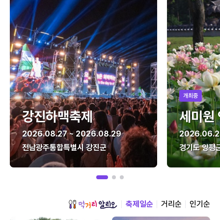
개최중
강진하맥축제
세미원
2026.08.27 ~ 2026.08.29
2026.06.2
전남광주통합특별시 강진군
경기도 양평
축제일순
거리순
인기순