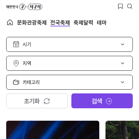
문화관광축제
전국축제
축제달력
테마
시
기
선
택
지
역
선
택
카
테
고
리
초기화
검색
선
택