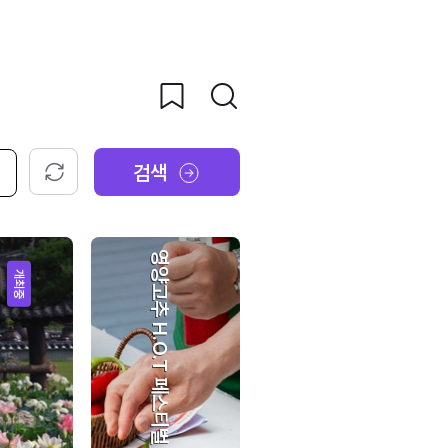
검색
초기화
영양고추 H.O.T 페스티벌
개최중