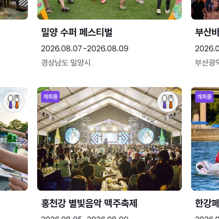
밀양 수퍼 페스티벌
부산
2026.08.07~2026.08.09
2026.
경상남도 밀양시
부산광
개최중
개최중
홍천강 별빛음악 맥주축제
한강