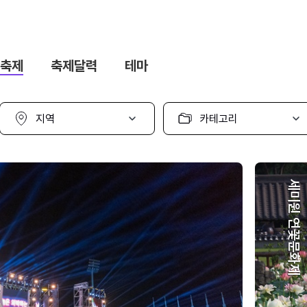
축제
축제달력
테마
지
카
역
테
선
고
택
리
선
택
세미원 연꽃문화제