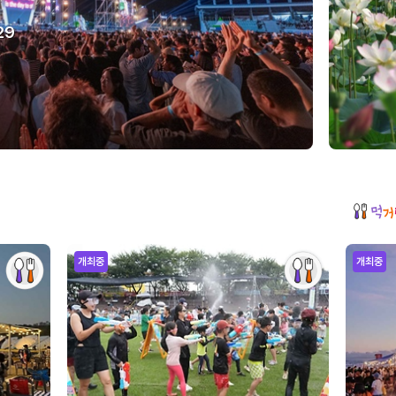
29
개최중
개최중