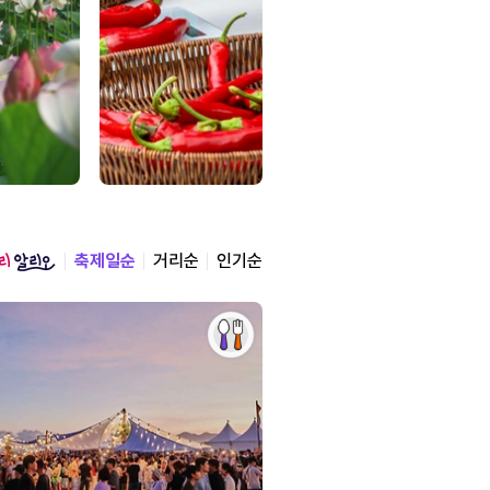
축제일순
거리순
인기순