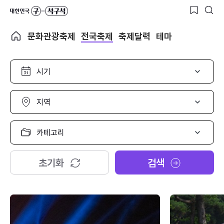
문화관광축제
전국축제
축제달력
테마
시
기
선
택
지
역
선
택
카
테
고
리
초기화
검색
선
택