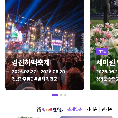
개최중
강진하맥축제
세미원
2026.08.27 ~ 2026.08.29
2026.06.2
전남광주통합특별시 강진군
경기도 양평
축제일순
거리순
인기순