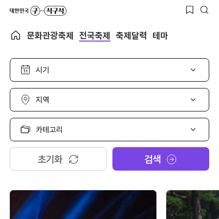
문화관광축제
전국축제
축제달력
테마
시
기
선
택
지
역
선
택
카
테
고
리
초기화
검색
선
택