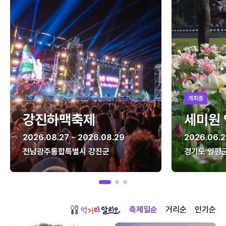
개최중
강진하맥축제
세미원
2026.08.27 ~ 2026.08.29
2026.06.2
전남광주통합특별시 강진군
경기도 양평
축제일순
거리순
인기순