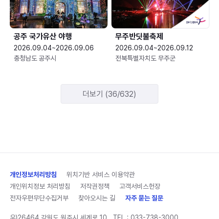
공주 국가유산 야행
무주반딧불축제
2026.09.04~2026.09.06
2026.09.04~2026.09.12
충청남도 공주시
전북특별자치도 무주군
더보기 (36/632)
개인정보처리방침
위치기반 서비스 이용약관
개인위치정보 처리방침
저작권정책
고객서비스헌장
전자우편무단수집거부
찾아오시는 길
자주 묻는 질문
우)26464 강원도 원주시 세계로 10
TEL :
033-738-3000