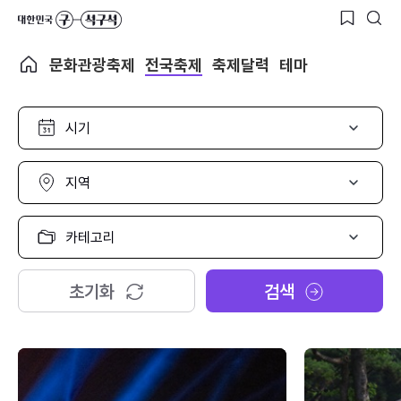
문화관광축제
전국축제
축제달력
테마
시
기
선
택
지
역
선
택
카
테
고
리
초기화
검색
선
택