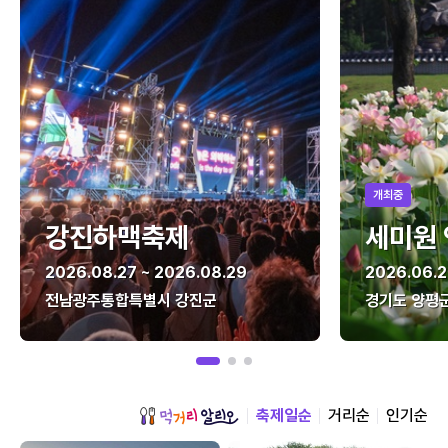
개최중
강진하맥축제
세미원
2026.08.27 ~ 2026.08.29
2026.06.2
전남광주통합특별시 강진군
경기도 양평
축제일순
거리순
인기순