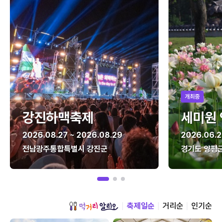
개최중
강진하맥축제
세미원
2026.08.27 ~ 2026.08.29
2026.06.2
전남광주통합특별시 강진군
경기도 양평
축제일순
거리순
인기순