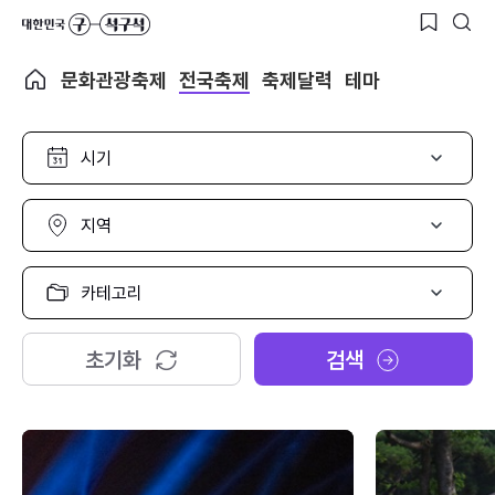
문화관광축제
전국축제
축제달력
테마
시
기
선
택
지
역
선
택
카
테
고
리
초기화
검색
선
택