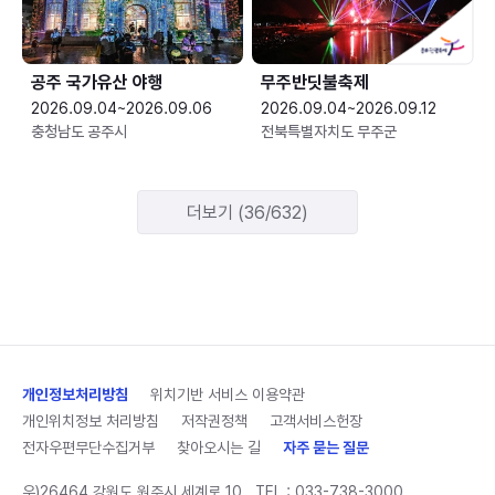
공주 국가유산 야행
무주반딧불축제
2026.09.04~2026.09.06
2026.09.04~2026.09.12
충청남도 공주시
전북특별자치도 무주군
더보기 (36/632)
개인정보처리방침
위치기반 서비스 이용약관
개인위치정보 처리방침
저작권정책
고객서비스헌장
전자우편무단수집거부
찾아오시는 길
자주 묻는 질문
우)26464 강원도 원주시 세계로 10
TEL :
033-738-3000