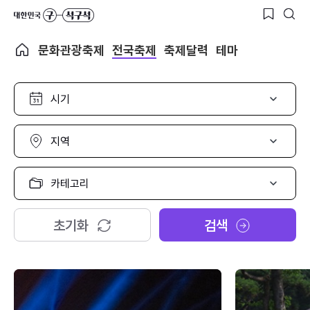
문화관광축제
전국축제
축제달력
테마
시
기
선
택
지
역
선
택
카
테
고
리
초기화
검색
선
택