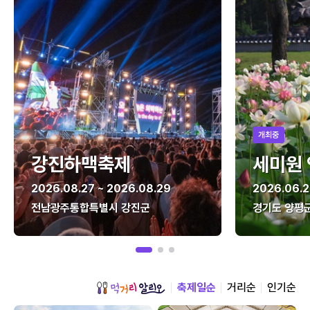
개최중
강진하맥축제
세미원
2026.08.27 ~ 2026.08.29
2026.06.2
전남광주통합특별시 강진군
경기도 양평
축제일순
거리순
인기순