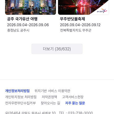
공주 국가유산 야행
무주반딧불축제
2026.09.04~2026.09.06
2026.09.04~2026.09.12
충청남도 공주시
전북특별자치도 무주군
더보기 (36/632)
개인정보처리방침
위치기반 서비스 이용약관
개인위치정보 처리방침
저작권정책
고객서비스헌장
전자우편무단수집거부
찾아오시는 길
자주 묻는 질문
우)26464 강원도 원주시 세계로 10
TEL :
033-738-3000