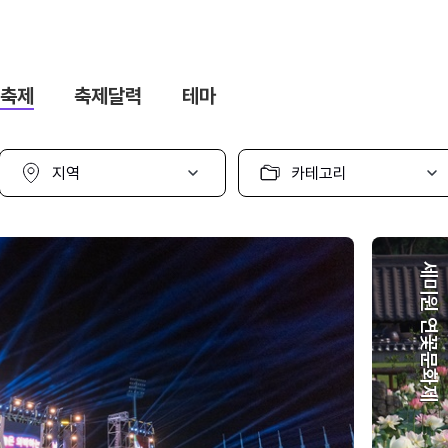
축제
축제달력
테마
지
카
역
테
선
고
택
리
선
택
세미원 연꽃문화제