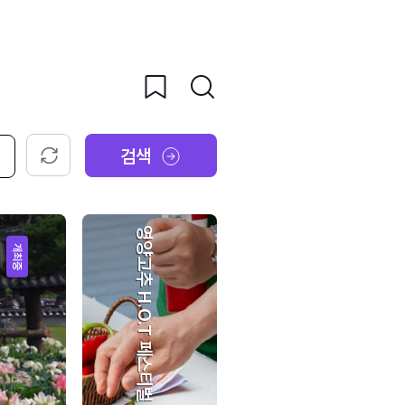
검색
초기화
영양고추 H.O.T 페스티벌
개최중