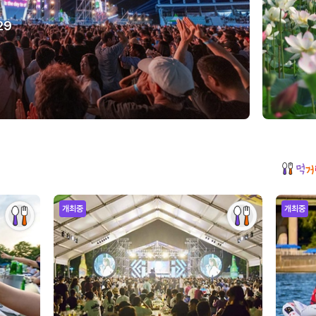
29
개최중
개최중