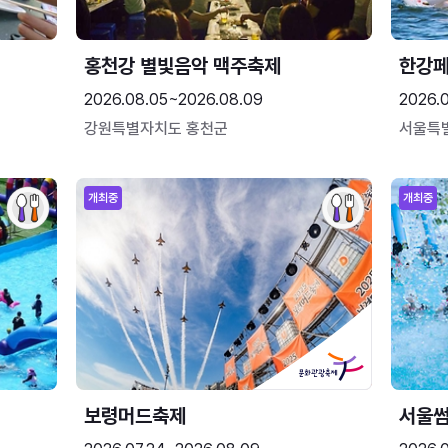
홍천강 별빛음악 맥주축제
한강
2026.08.05~2026.08.09
2026.
강원특별자치도 홍천군
서울특
개최중
개최중
보령머드축제
서울