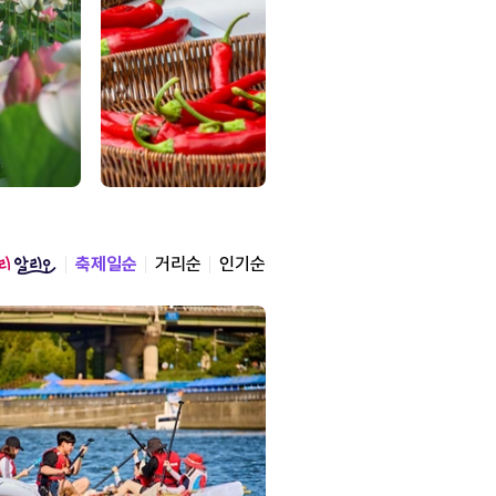
축제일순
거리순
인기순