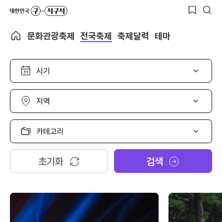
문화관광축제
전국축제
축제달력
테마
시
기
선
택
지
역
선
택
카
테
고
리
초기화
검색
선
택