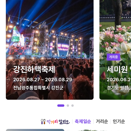
개최중
강진하맥축제
세미원
2026.08.27 ~ 2026.08.29
2026.06.2
전남광주통합특별시 강진군
경기도 양평
축제일순
거리순
인기순