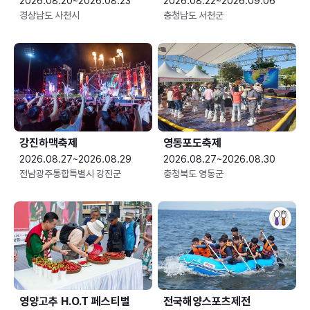
2026.08.20~2026.08.23
2026.08.22~2026.09.06
경상남도 사천시
충청남도 서천군
강진하맥축제
영동포도축제
2026.08.27~2026.08.29
2026.08.27~2026.08.30
전남광주통합특별시 강진군
충청북도 영동군
영양고추 H.O.T 페스티벌
전국해양스포츠제전