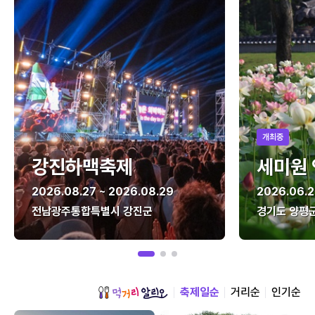
개최중
강진하맥축제
세미원
2026.08.27 ~ 2026.08.29
2026.06.2
전남광주통합특별시 강진군
경기도 양평
축제일순
거리순
인기순