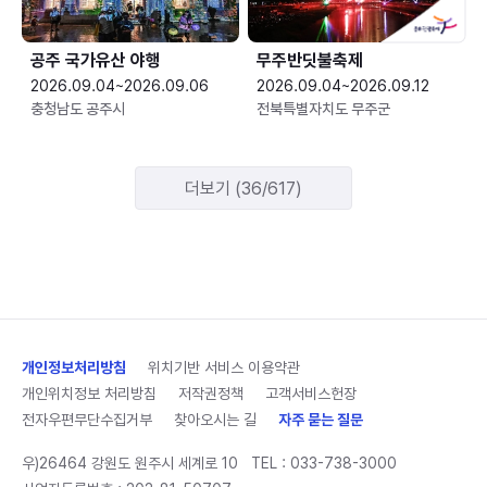
공주 국가유산 야행
무주반딧불축제
2026.09.04~2026.09.06
2026.09.04~2026.09.12
충청남도 공주시
전북특별자치도 무주군
더보기 (36/617)
개인정보처리방침
위치기반 서비스 이용약관
개인위치정보 처리방침
저작권정책
고객서비스헌장
전자우편무단수집거부
찾아오시는 길
자주 묻는 질문
우)26464 강원도 원주시 세계로 10
TEL :
033-738-3000