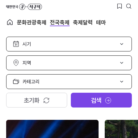
문화관광축제
전국축제
축제달력
테마
시
기
선
택
지
역
선
택
카
테
고
리
초기화
검색
선
택