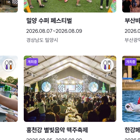
밀양 수퍼 페스티벌
부산
2026.08.07~2026.08.09
2026.
경상남도 밀양시
부산광
개최중
개최중
홍천강 별빛음악 맥주축제
한강