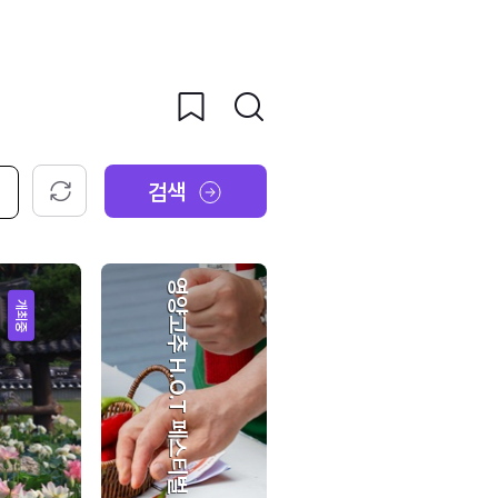
검색
초기화
영양고추 H.O.T 페스티벌
개최중