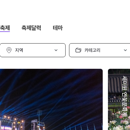
축제
축제달력
테마
지
카
역
테
선
고
택
리
선
택
세미원 연꽃문화제