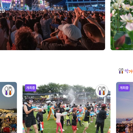
29
개최중
개최중