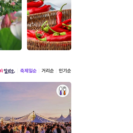
축제일순
거리순
인기순