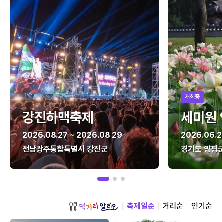
개최중
강진하맥축제
세미원
2026.08.27 ~ 2026.08.29
2026.06.2
전남광주통합특별시 강진군
경기도 양평
축제일순
거리순
인기순