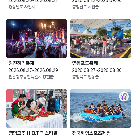
2026.08.20~2026.08.23
2026.08.22~2026.09.06
경상남도 사천시
충청남도 서천군
강진하맥축제
영동포도축제
2026.08.27~2026.08.29
2026.08.27~2026.08.30
전남광주통합특별시 강진군
충청북도 영동군
영양고추 H.O.T 페스티벌
전국해양스포츠제전