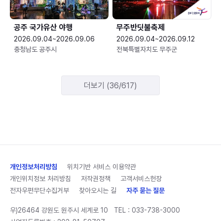
공주 국가유산 야행
무주반딧불축제
2026.09.04~2026.09.06
2026.09.04~2026.09.12
충청남도 공주시
전북특별자치도 무주군
더보기 (36/617)
개인정보처리방침
위치기반 서비스 이용약관
개인위치정보 처리방침
저작권정책
고객서비스헌장
전자우편무단수집거부
찾아오시는 길
자주 묻는 질문
우)26464 강원도 원주시 세계로 10
TEL :
033-738-3000