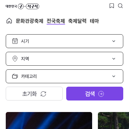
문화관광축제
전국축제
축제달력
테마
시
기
선
택
지
역
선
택
카
테
고
리
초기화
검색
선
택