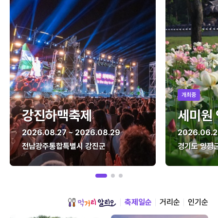
개최중
강진하맥축제
세미원
2026.08.27 ~ 2026.08.29
2026.06.2
전남광주통합특별시 강진군
경기도 양평
축제일순
거리순
인기순