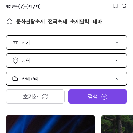
문화관광축제
전국축제
축제달력
테마
시
기
선
택
지
역
선
택
카
테
고
리
초기화
검색
선
택