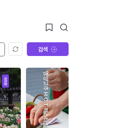
검색
초기화
영양고추 H.O.T 페스티벌
개최중