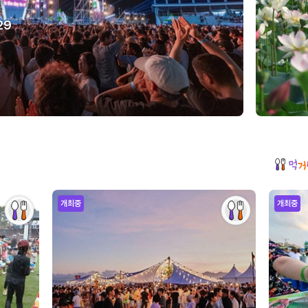
29
개최중
개최중