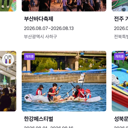
부산바다축제
전주 
2026.08.07~2026.08.13
2026.
부산광역시 사하구
전북특
개최중
개최중
한강페스티벌
성북