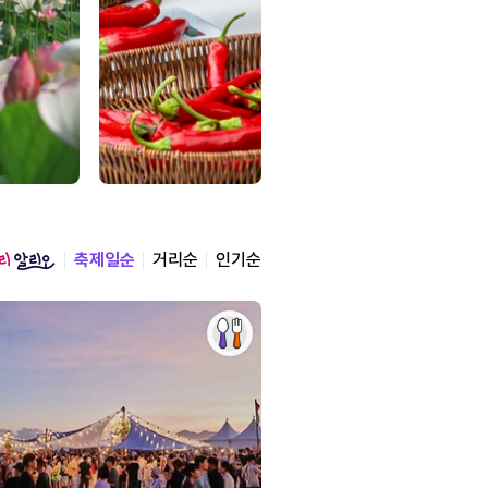
축제일순
거리순
인기순