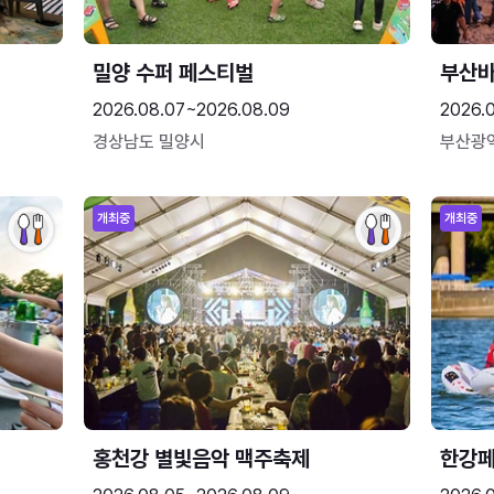
밀양 수퍼 페스티벌
부산
2026.08.07~2026.08.09
2026.
경상남도 밀양시
부산광
개최중
개최중
홍천강 별빛음악 맥주축제
한강