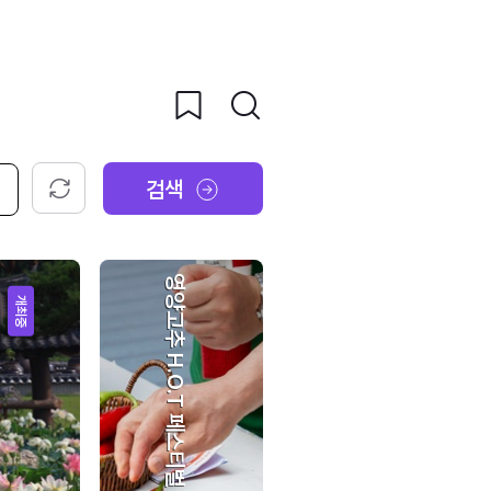
검색
초기화
영양고추 H.O.T 페스티벌
개최중