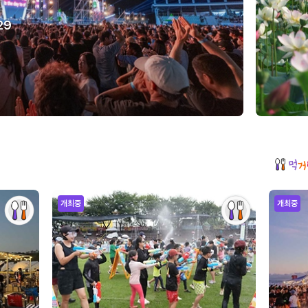
29
개최중
개최중