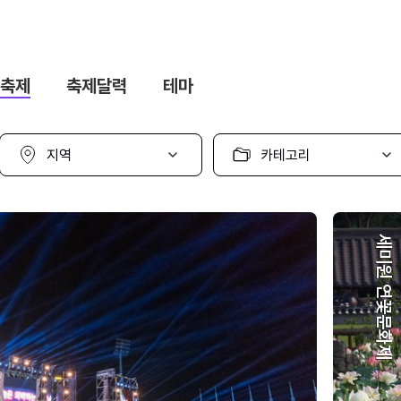
축제
축제달력
테마
지
카
역
테
선
고
택
리
선
택
세미원 연꽃문화제