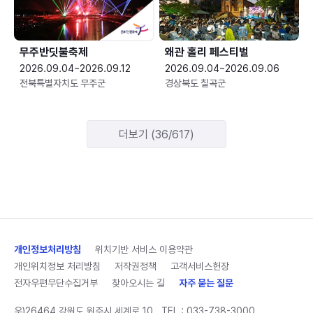
무주반딧불축제
왜관 홀리 페스티벌
2026.09.04~2026.09.12
2026.09.04~2026.09.06
전북특별자치도 무주군
경상북도 칠곡군
더보기 (36/617)
개인정보처리방침
위치기반 서비스 이용약관
개인위치정보 처리방침
저작권정책
고객서비스헌장
전자우편무단수집거부
찾아오시는 길
자주 묻는 질문
우)26464 강원도 원주시 세계로 10
TEL :
033-738-3000