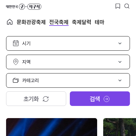
문화관광축제
전국축제
축제달력
테마
시
기
선
택
지
역
선
택
카
테
고
리
초기화
검색
선
택