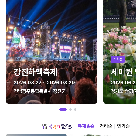
개최중
강진하맥축제
세미원
2026.08.27 ~ 2026.08.29
2026.06.2
전남광주통합특별시 강진군
경기도 양평
축제일순
거리순
인기순