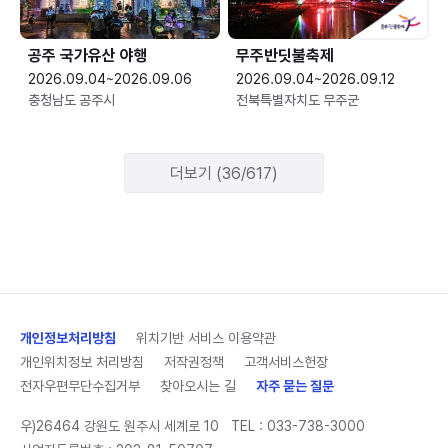
공주 국가유산 야행
무주반딧불축제
2026.09.04~2026.09.06
2026.09.04~2026.09.12
충청남도 공주시
전북특별자치도 무주군
더보기 (36/617)
개인정보처리방침
위치기반 서비스 이용약관
개인위치정보 처리방침
저작권정책
고객서비스헌장
전자우편무단수집거부
찾아오시는 길
자주 묻는 질문
우)26464 강원도 원주시 세계로 10
TEL :
033-738-3000