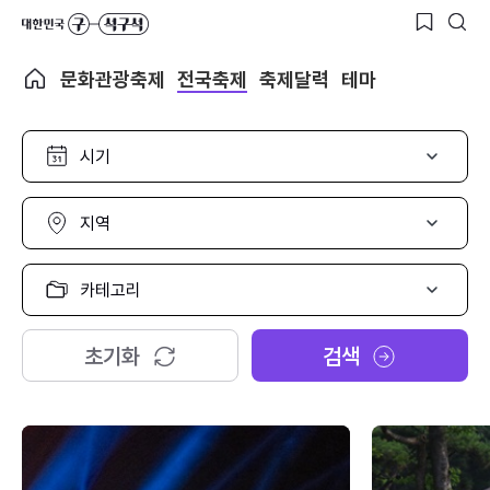
문화관광축제
전국축제
축제달력
테마
시
기
선
택
지
역
선
택
카
테
고
리
초기화
검색
선
택