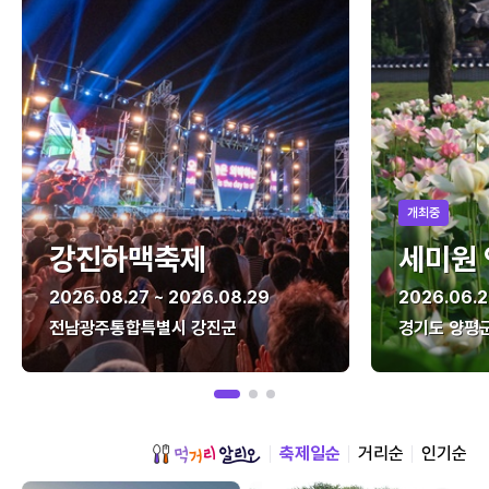
개최중
강진하맥축제
세미원
2026.08.27 ~ 2026.08.29
2026.06.2
전남광주통합특별시 강진군
경기도 양평
축제일순
거리순
인기순