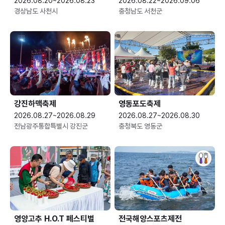
2026.08.20~2026.08.23
2026.08.22~2026.09.06
경상남도 사천시
충청남도 서천군
강진하맥축제
영동포도축제
2026.08.27~2026.08.29
2026.08.27~2026.08.30
전남광주통합특별시 강진군
충청북도 영동군
영양고추 H.O.T 페스티벌
전국해양스포츠제전