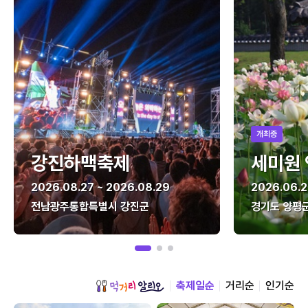
개최중
강진하맥축제
세미원
2026.08.27 ~ 2026.08.29
2026.06.2
전남광주통합특별시 강진군
경기도 양평
축제일순
거리순
인기순