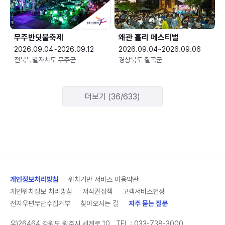
무주반딧불축제
왜관 홀리 페스티벌
2026.09.04~2026.09.12
2026.09.04~2026.09.06
전북특별자치도 무주군
경상북도 칠곡군
더보기 (36/633)
개인정보처리방침
위치기반 서비스 이용약관
개인위치정보 처리방침
저작권정책
고객서비스헌장
전자우편무단수집거부
찾아오시는 길
자주 묻는 질문
우)26464 강원도 원주시 세계로 10
TEL :
033-738-3000