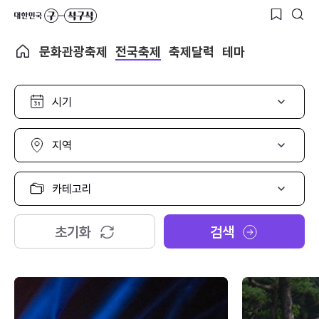
문화관광축제
전국축제
축제달력
테마
시
기
선
택
지
역
선
택
카
테
고
리
초기화
검색
선
택