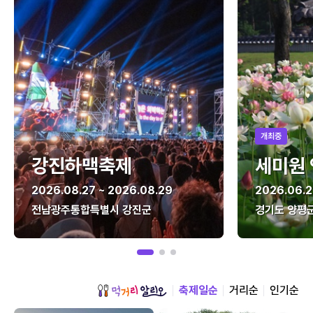
개최중
강진하맥축제
세미원
2026.08.27 ~ 2026.08.29
2026.06.2
전남광주통합특별시 강진군
경기도 양평
축제일순
거리순
인기순