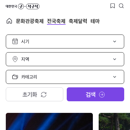
문화관광축제
전국축제
축제달력
테마
시
기
선
택
지
역
선
택
카
테
고
리
초기화
검색
선
택