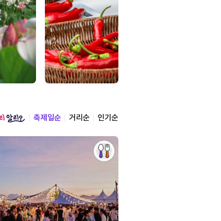
축제일순
거리순
인기순