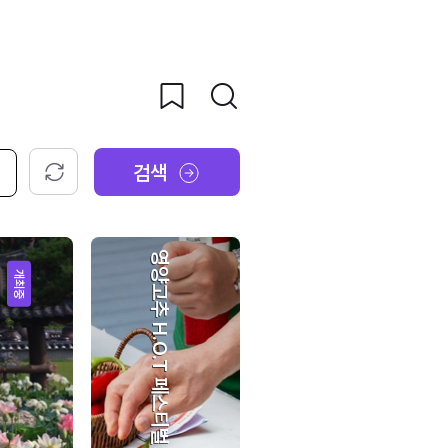
검색
초기화
영양고추 H.O.T 페스티벌
개최중