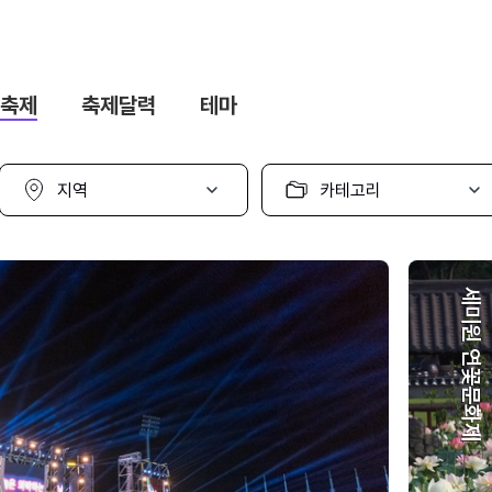
축제
축제달력
테마
지
카
역
테
선
고
택
리
선
택
세미원 연꽃문화제