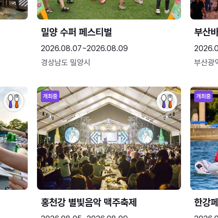
밀양 수퍼 페스티벌
부산
2026.08.07~2026.08.09
2026.
경상남도 밀양시
부산광
개최중
개최중
홍천강 별빛음악 맥주축제
한강