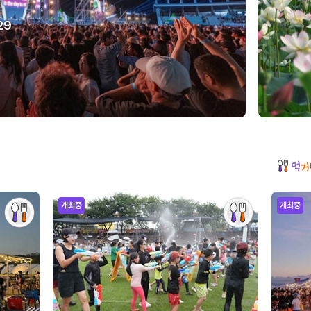
29
개최중
개최중