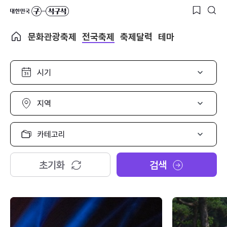
문화관광축제
전국축제
축제달력
테마
시
기
선
택
지
역
선
택
카
테
고
리
초기화
검색
선
택