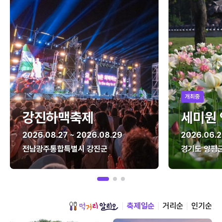
개최중
강진하맥축제
세미원
2026.08.27 ~ 2026.08.29
2026.06.2
전남광주통합특별시 강진군
경기도 양평
축제일순
거리순
인기순