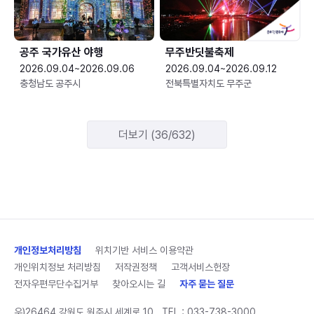
공주 국가유산 야행
무주반딧불축제
2026.09.04~2026.09.06
2026.09.04~2026.09.12
충청남도 공주시
전북특별자치도 무주군
더보기 (36/632)
개인정보처리방침
위치기반 서비스 이용약관
개인위치정보 처리방침
저작권정책
고객서비스헌장
전자우편무단수집거부
찾아오시는 길
자주 묻는 질문
우)26464 강원도 원주시 세계로 10
TEL :
033-738-3000