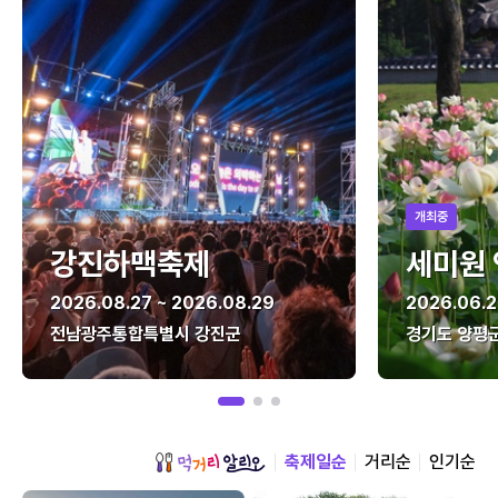
개최중
강진하맥축제
세미원
2026.08.27 ~ 2026.08.29
2026.06.2
전남광주통합특별시 강진군
경기도 양평
축제일순
거리순
인기순