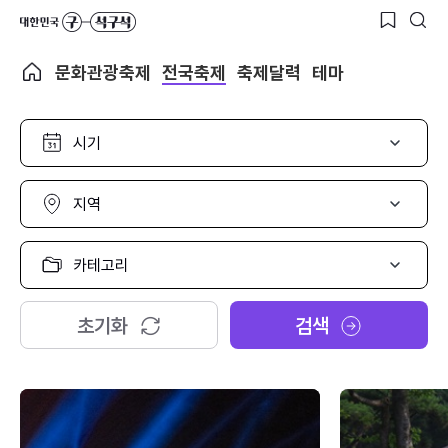
문화관광축제
전국축제
축제달력
테마
시
기
선
택
지
역
선
택
카
테
고
리
초기화
검색
선
택