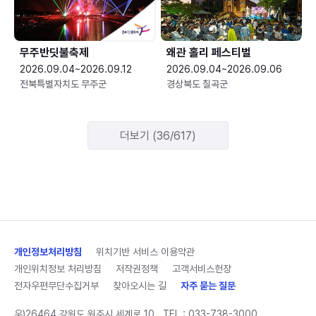
무주반딧불축제
왜관 홀리 페스티벌
2026.09.04~2026.09.12
2026.09.04~2026.09.06
전북특별자치도 무주군
경상북도 칠곡군
더보기 (36/617)
개인정보처리방침
위치기반 서비스 이용약관
개인위치정보 처리방침
저작권정책
고객서비스헌장
전자우편무단수집거부
찾아오시는 길
자주 묻는 질문
우)26464 강원도 원주시 세계로 10
TEL :
033-738-3000