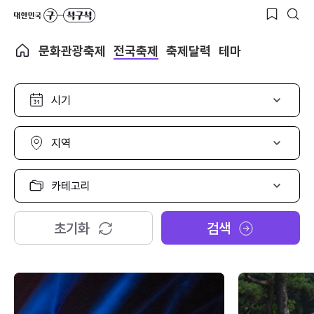
문화관광축제
전국축제
축제달력
테마
시
기
선
택
지
역
선
택
카
테
고
리
초기화
검색
선
택