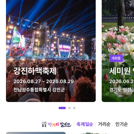
개최중
강진하맥축제
세미원
2026.08.27 ~ 2026.08.29
2026.06.2
전남광주통합특별시 강진군
경기도 양평
축제일순
거리순
인기순