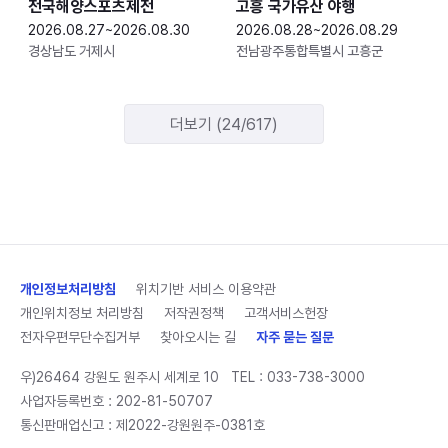
전국해양스포츠제전
고흥 국가유산 야행
2026.08.27~2026.08.30
2026.08.28~2026.08.29
경상남도 거제시
전남광주통합특별시 고흥군
더보기 (24/617)
개인정보처리방침
위치기반 서비스 이용약관
개인위치정보 처리방침
저작권정책
고객서비스헌장
전자우편무단수집거부
찾아오시는 길
자주 묻는 질문
우)26464 강원도 원주시 세계로 10
TEL :
033-738-3000
사업자등록번호 : 202-81-50707
통신판매업신고 : 제2022-강원원주-0381호