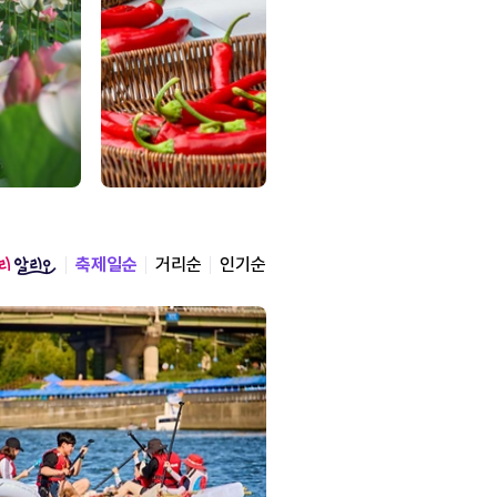
축제일순
거리순
인기순