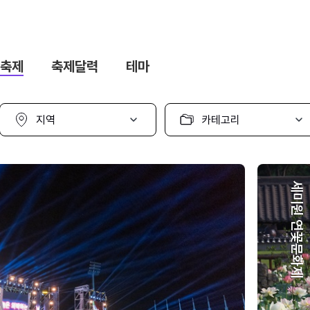
축제
축제달력
테마
지
카
역
테
선
고
택
리
선
택
세미원 연꽃문화제