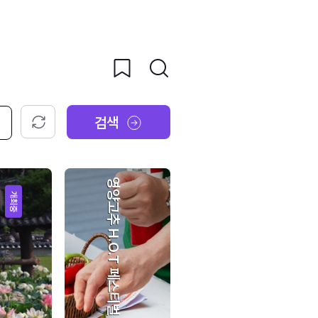
검색
초기화
영양고추 H.O.T 페스티벌
개최중