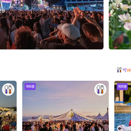
29
개최중
개최중