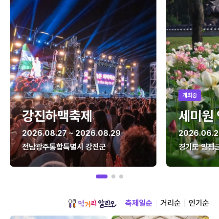
개최중
강진하맥축제
세미원
2026.08.27 ~ 2026.08.29
2026.06.2
전남광주통합특별시 강진군
경기도 양평
축제일순
거리순
인기순