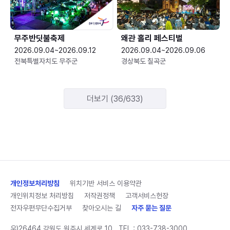
무주반딧불축제
왜관 홀리 페스티벌
2026.09.04~2026.09.12
2026.09.04~2026.09.06
전북특별자치도 무주군
경상북도 칠곡군
더보기 (36/633)
개인정보처리방침
위치기반 서비스 이용약관
개인위치정보 처리방침
저작권정책
고객서비스헌장
전자우편무단수집거부
찾아오시는 길
자주 묻는 질문
우)26464 강원도 원주시 세계로 10
TEL :
033-738-3000