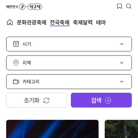
문화관광축제
전국축제
축제달력
테마
시
기
선
택
지
역
선
택
카
테
고
리
초기화
검색
선
택