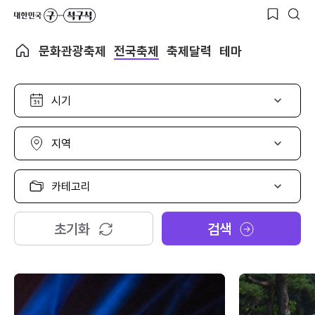
문화관광축제
전국축제
축제달력
테마
시
기
선
택
지
역
선
택
카
테
고
리
초기화
검색
선
택