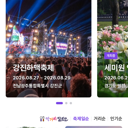
개최중
강진하맥축제
세미원
2026.08.27 ~ 2026.08.29
2026.06.2
전남광주통합특별시 강진군
경기도 양평
축제일순
거리순
인기순