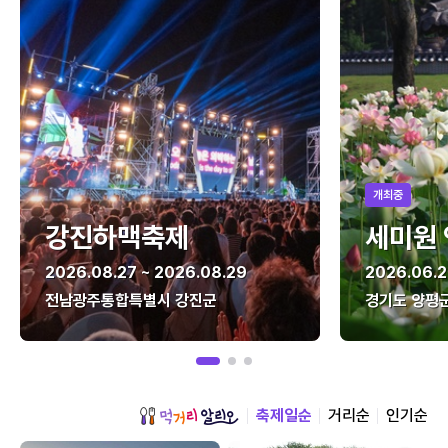
개최중
강진하맥축제
세미원
2026.08.27 ~ 2026.08.29
2026.06.2
전남광주통합특별시 강진군
경기도 양평
축제일순
거리순
인기순