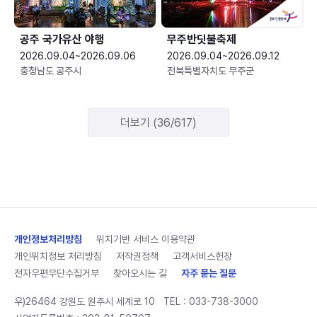
공주 국가유산 야행
무주반딧불축제
2026.09.04~2026.09.06
2026.09.04~2026.09.12
충청남도 공주시
전북특별자치도 무주군
더보기 (36/617)
개인정보처리방침
위치기반 서비스 이용약관
개인위치정보 처리방침
저작권정책
고객서비스헌장
전자우편무단수집거부
찾아오시는 길
자주 묻는 질문
우)26464 강원도 원주시 세계로 10
TEL :
033-738-3000