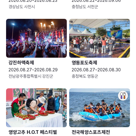
2026.08.20~2026.08.23
2026.08.22~2026.09.06
경상남도 사천시
충청남도 서천군
강진하맥축제
영동포도축제
2026.08.27~2026.08.29
2026.08.27~2026.08.30
전남광주통합특별시 강진군
충청북도 영동군
영양고추 H.O.T 페스티벌
전국해양스포츠제전