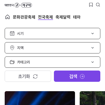
문화관광축제
전국축제
축제달력
테마
시
기
선
택
지
역
선
택
카
테
고
리
초기화
검색
선
택