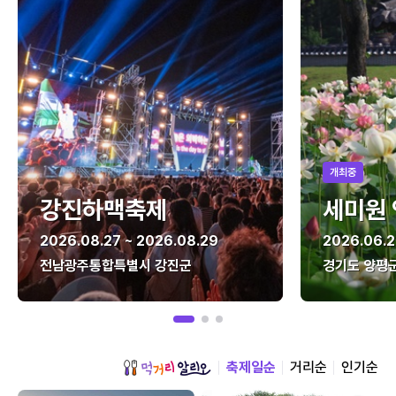
개최중
강진하맥축제
세미원
2026.08.27 ~ 2026.08.29
2026.06.2
전남광주통합특별시 강진군
경기도 양평
축제일순
거리순
인기순