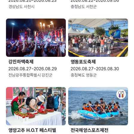
2026.08.20~2026.08.23
2026.08.22~2026.09.06
경상남도 사천시
충청남도 서천군
강진하맥축제
영동포도축제
2026.08.27~2026.08.29
2026.08.27~2026.08.30
전남광주통합특별시 강진군
충청북도 영동군
영양고추 H.O.T 페스티벌
전국해양스포츠제전