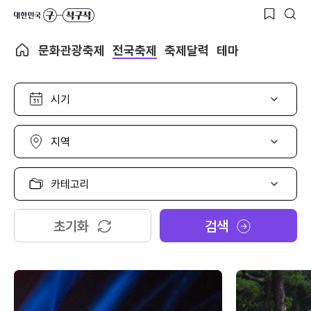
문화관광축제
전국축제
축제달력
테마
시
기
선
택
지
역
선
택
카
테
고
리
초기화
검색
선
택