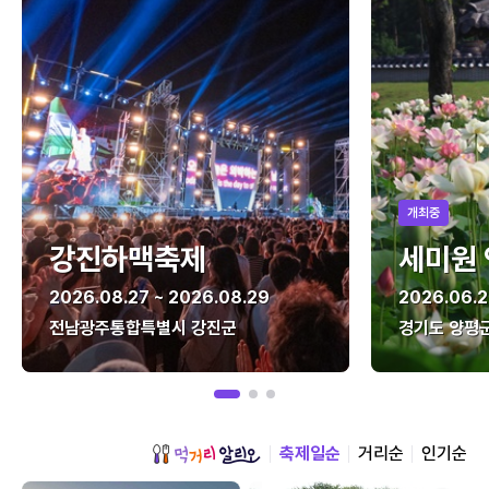
개최중
강진하맥축제
세미원
2026.08.27 ~ 2026.08.29
2026.06.2
전남광주통합특별시 강진군
경기도 양평
축제일순
거리순
인기순