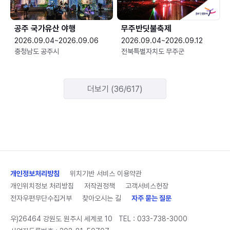
공주 국가유산 야행
무주반딧불축제
2026.09.04~2026.09.06
2026.09.04~2026.09.12
충청남도 공주시
전북특별자치도 무주군
더보기 (36/617)
개인정보처리방침
위치기반 서비스 이용약관
개인위치정보 처리방침
저작권정책
고객서비스헌장
전자우편무단수집거부
찾아오시는 길
자주 묻는 질문
우)26464 강원도 원주시 세계로 10
TEL :
033-738-3000