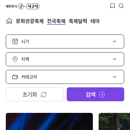
문화관광축제
전국축제
축제달력
테마
시
기
선
택
지
역
선
택
카
테
고
리
초기화
검색
선
택