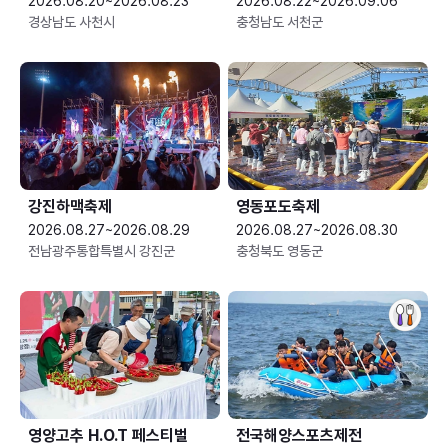
2026.08.20~2026.08.23
2026.08.22~2026.09.06
경상남도 사천시
충청남도 서천군
강진하맥축제
영동포도축제
2026.08.27~2026.08.29
2026.08.27~2026.08.30
전남광주통합특별시 강진군
충청북도 영동군
영양고추 H.O.T 페스티벌
전국해양스포츠제전