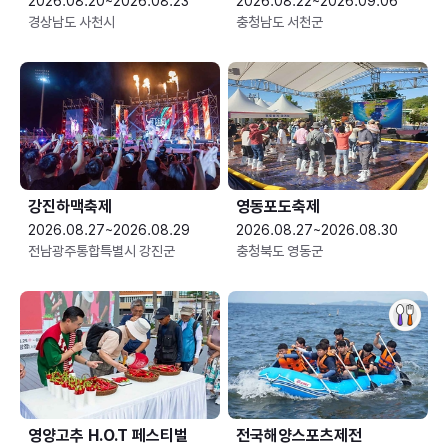
2026.08.20~2026.08.23
2026.08.22~2026.09.06
경상남도 사천시
충청남도 서천군
강진하맥축제
영동포도축제
2026.08.27~2026.08.29
2026.08.27~2026.08.30
전남광주통합특별시 강진군
충청북도 영동군
영양고추 H.O.T 페스티벌
전국해양스포츠제전