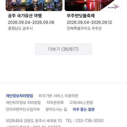
공주 국가유산 야행
무주반딧불축제
2026.09.04~2026.09.06
2026.09.04~2026.09.12
충청남도 공주시
전북특별자치도 무주군
더보기 (36/617)
개인정보처리방침
위치기반 서비스 이용약관
개인위치정보 처리방침
저작권정책
고객서비스헌장
전자우편무단수집거부
찾아오시는 길
자주 묻는 질문
우)26464 강원도 원주시 세계로 10
TEL :
033-738-3000