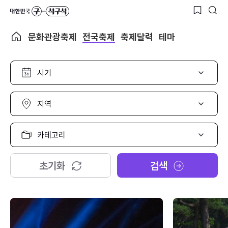
문화관광축제
전국축제
축제달력
테마
시
기
선
택
지
역
선
택
카
테
고
리
초기화
검색
선
택