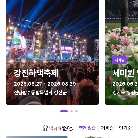
개최중
강진하맥축제
세미원
2026.08.27 ~ 2026.08.29
2026.06.2
전남광주통합특별시 강진군
경기도 양평
축제일순
거리순
인기순