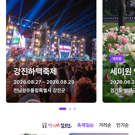
개최중
강진하맥축제
세미원
2026.08.27 ~ 2026.08.29
2026.06.2
전남광주통합특별시 강진군
경기도 양평
축제일순
거리순
인기순