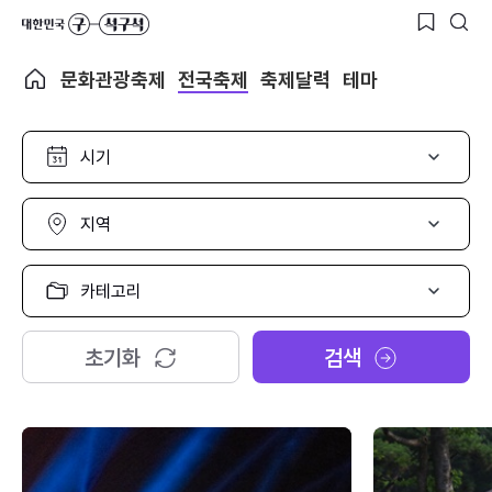
문화관광축제
전국축제
축제달력
테마
시
기
선
택
지
역
선
택
카
테
고
리
초기화
검색
선
택