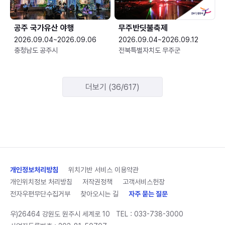
공주 국가유산 야행
무주반딧불축제
2026.09.04~2026.09.06
2026.09.04~2026.09.12
충청남도 공주시
전북특별자치도 무주군
더보기 (36/617)
개인정보처리방침
위치기반 서비스 이용약관
개인위치정보 처리방침
저작권정책
고객서비스헌장
전자우편무단수집거부
찾아오시는 길
자주 묻는 질문
우)26464 강원도 원주시 세계로 10
TEL :
033-738-3000