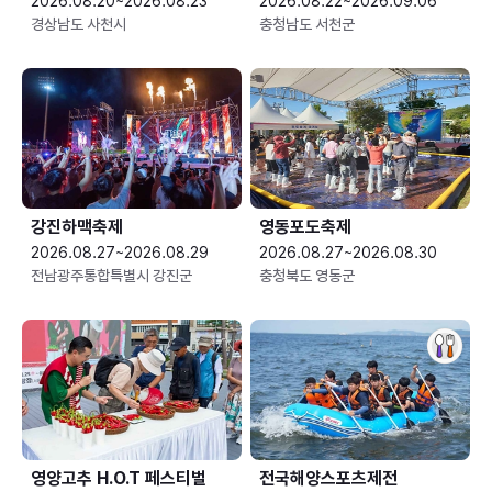
2026.08.20~2026.08.23
2026.08.22~2026.09.06
경상남도 사천시
충청남도 서천군
강진하맥축제
영동포도축제
2026.08.27~2026.08.29
2026.08.27~2026.08.30
전남광주통합특별시 강진군
충청북도 영동군
영양고추 H.O.T 페스티벌
전국해양스포츠제전