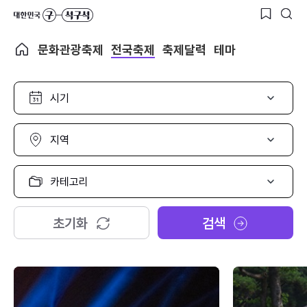
문화관광축제
전국축제
축제달력
테마
시
기
선
택
지
역
선
택
카
테
고
리
초기화
검색
선
택