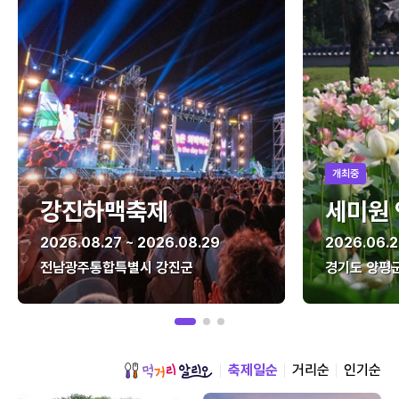
개최중
강진하맥축제
세미원
2026.08.27 ~ 2026.08.29
2026.06.2
전남광주통합특별시 강진군
경기도 양평
축제일순
거리순
인기순