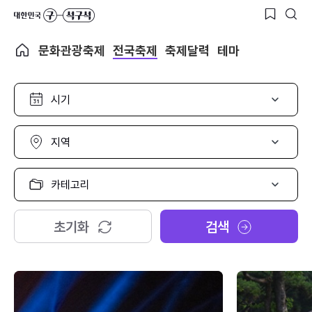
문화관광축제
전국축제
축제달력
테마
시
기
선
택
지
역
선
택
카
테
고
리
초기화
검색
선
택