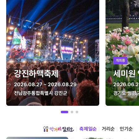
개최중
강진하맥축제
세미원
2026.08.27 ~ 2026.08.29
2026.06.2
전남광주통합특별시 강진군
경기도 양평
축제일순
거리순
인기순