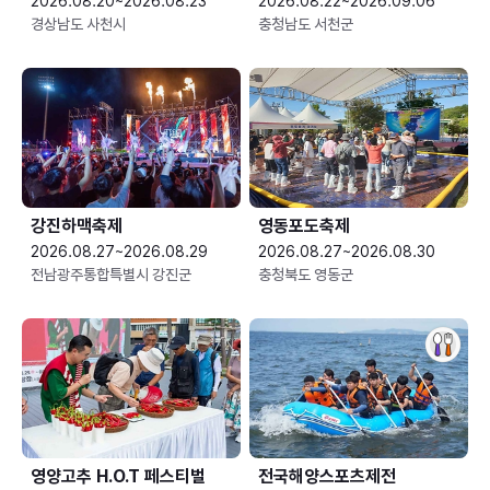
2026.08.20~2026.08.23
2026.08.22~2026.09.06
경상남도 사천시
충청남도 서천군
강진하맥축제
영동포도축제
2026.08.27~2026.08.29
2026.08.27~2026.08.30
전남광주통합특별시 강진군
충청북도 영동군
영양고추 H.O.T 페스티벌
전국해양스포츠제전