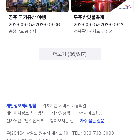
공주 국가유산 야행
무주반딧불축제
2026.09.04~2026.09.06
2026.09.04~2026.09.12
충청남도 공주시
전북특별자치도 무주군
더보기 (36/617)
개인정보처리방침
위치기반 서비스 이용약관
개인위치정보 처리방침
저작권정책
고객서비스헌장
전자우편무단수집거부
찾아오시는 길
자주 묻는 질문
우)26464 강원도 원주시 세계로 10
TEL :
033-738-3000