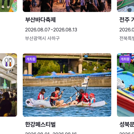
부산바다축제
전주 
2026.08.07~2026.08.13
2026.
부산광역시 사하구
전북특
개최중
개최중
한강페스티벌
성북