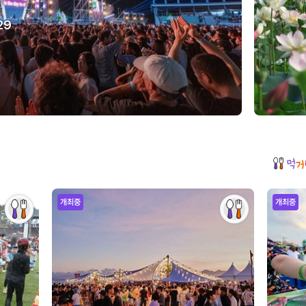
29
개최중
개최중