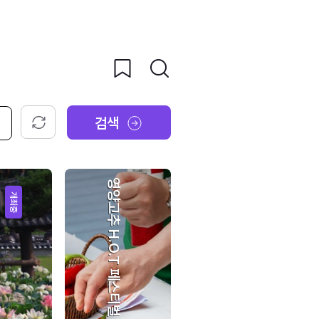
검색
초기화
영양고추 H.O.T 페스티벌
개최중