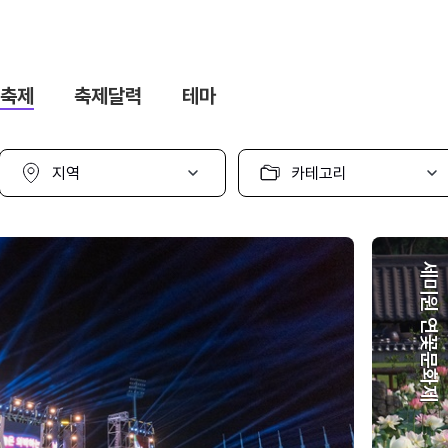
축제
축제달력
테마
지
카
역
테
선
고
택
리
선
택
세미원 연꽃문화제