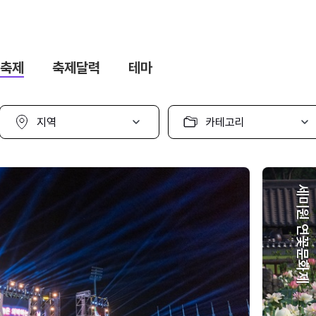
축제
축제달력
테마
지
카
역
테
선
고
택
리
선
택
세미원 연꽃문화제