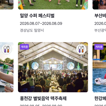
밀양 수퍼 페스티벌
부산
2026.08.07~2026.08.09
2026.
경상남도 밀양시
부산광
개최중
개최중
홍천강 별빛음악 맥주축제
한강