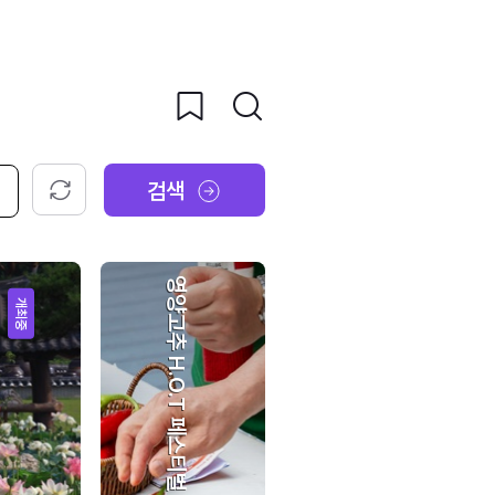
검색
초기화
영양고추 H.O.T 페스티벌
개최중