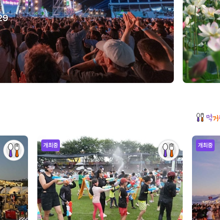
29
개최중
개최중