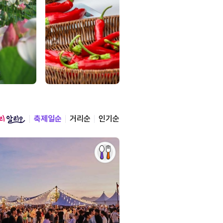
축제일순
거리순
인기순