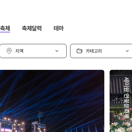
축제
축제달력
테마
지
카
역
테
선
고
택
리
선
택
세미원 연꽃문화제