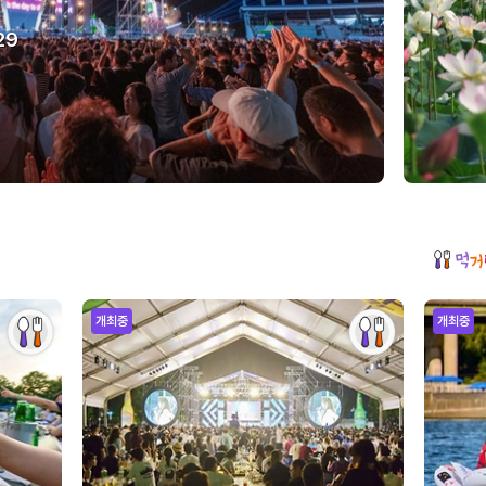
29
개최중
개최중