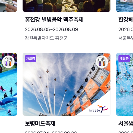
홍천강 별빛음악 맥주축제
한강
2026.08.05~2026.08.09
2026.
강원특별자치도 홍천군
서울특
개최중
개최중
보령머드축제
서울