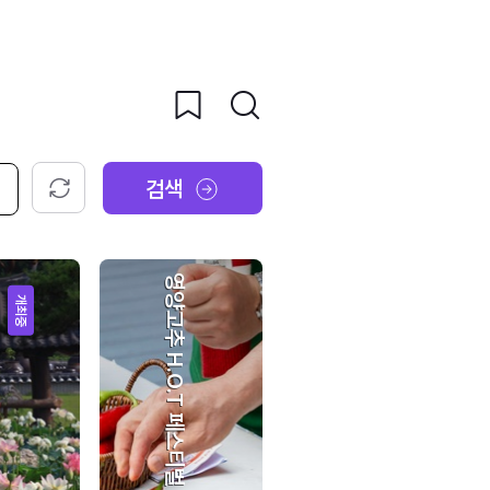
검색
초기화
영양고추 H.O.T 페스티벌
개최중