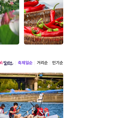
축제일순
거리순
인기순