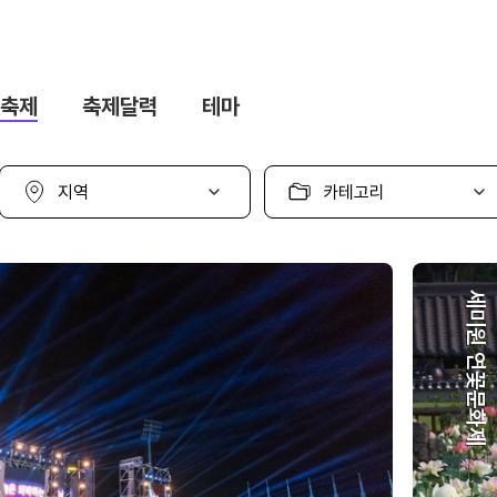
축제
축제달력
테마
지
카
역
테
선
고
택
리
선
택
세미원 연꽃문화제