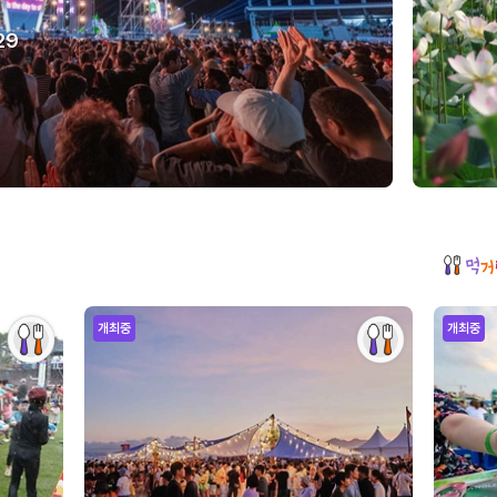
29
개최중
개최중