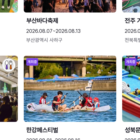
부산바다축제
전주 
2026.08.07~2026.08.13
2026.
부산광역시 사하구
전북특
개최중
개최중
한강페스티벌
성북