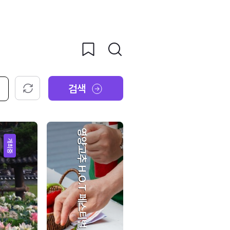
검색
초기화
영양고추 H.O.T 페스티벌
개최중