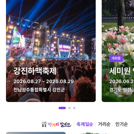
개최중
강진하맥축제
세미원
2026.08.27 ~ 2026.08.29
2026.06.2
전남광주통합특별시 강진군
경기도 양평
축제일순
거리순
인기순