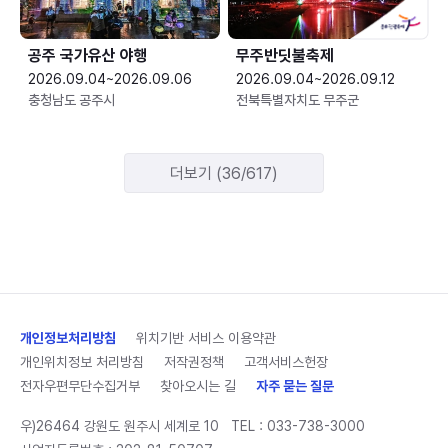
공주 국가유산 야행
무주반딧불축제
2026.09.04~2026.09.06
2026.09.04~2026.09.12
충청남도 공주시
전북특별자치도 무주군
더보기 (36/617)
개인정보처리방침
위치기반 서비스 이용약관
개인위치정보 처리방침
저작권정책
고객서비스헌장
전자우편무단수집거부
찾아오시는 길
자주 묻는 질문
우)26464 강원도 원주시 세계로 10
TEL :
033-738-3000