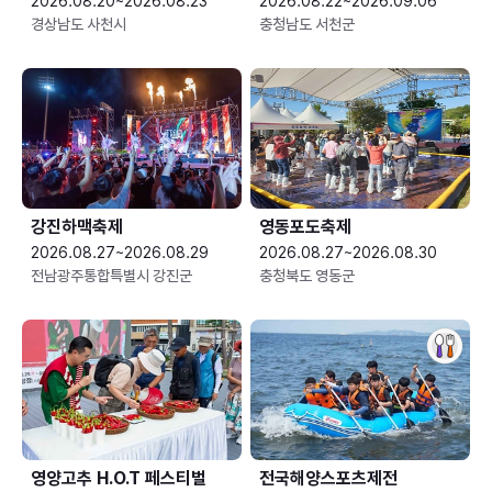
2026.08.20~2026.08.23
2026.08.22~2026.09.06
경상남도 사천시
충청남도 서천군
강진하맥축제
영동포도축제
2026.08.27~2026.08.29
2026.08.27~2026.08.30
전남광주통합특별시 강진군
충청북도 영동군
영양고추 H.O.T 페스티벌
전국해양스포츠제전