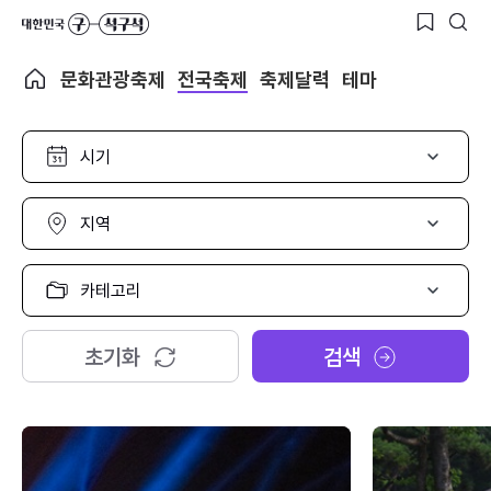
문화관광축제
전국축제
축제달력
테마
시
기
선
택
지
역
선
택
카
테
고
리
초기화
검색
선
택